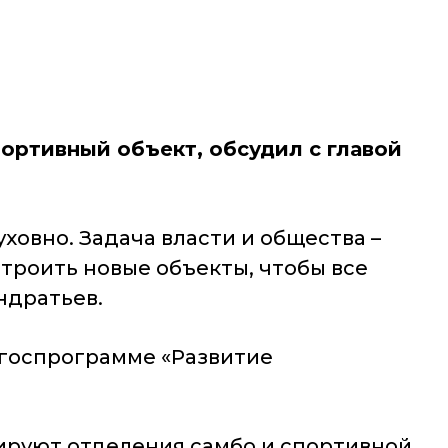
ортивный объект, обсудил с главой
ховно. Задача власти и общества –
строить новые объекты, чтобы все
ндратьев.
 госпрограмме «Развитие
нируют отделения самбо и спортивной