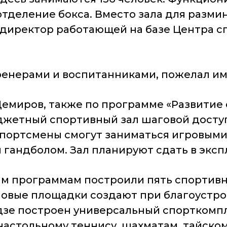
отделение бокса. Вместо зала для разм
л директор работающей на базе Центра 
енерами и воспитанниками, пожелал им 
 Демиров, также по программе «Развити
жетный спортивный зал шаговой доступ
спортсмены смогут заниматься игровыми 
 гандболом. Зал планируют сдать в эксп
ым программам построили пять спортивн
вые площадки создают при благоустрой
зе построен универсальный спорткомпл
настольному теннису, шахматам, тайском