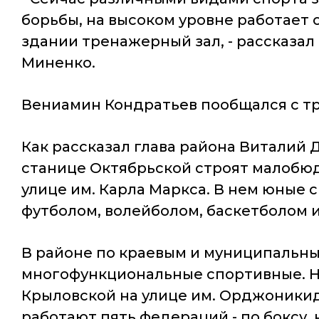
борьбы, на высоком уровне работает 
здании тренажерный зал, - рассказа
Миненко.
Вениамин Кондратьев пообщался с тр
Как рассказал глава района Виталий
станице Октябрьской строят малобюд
улице им. Карла Маркса. В нем юные 
футболом, волейболом, баскетболом и
В районе по краевым и муниципальн
многофункциональные спортивные. Но
Крыловской на улице им. Орджоникид
работают пять федераций - по боксу, 