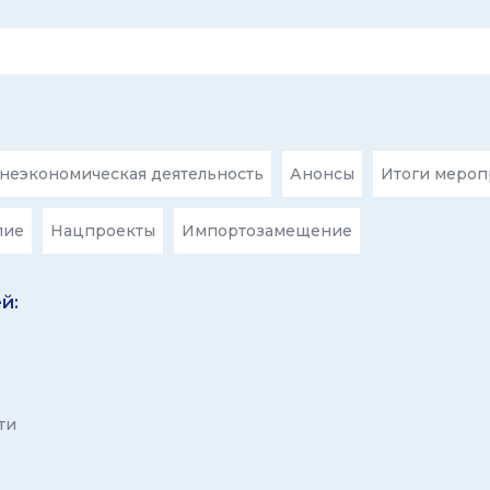
еэкономическая деятельность
Анонсы
Итоги мероп
лие
Нацпроекты
Импортозамещение
й:
ти